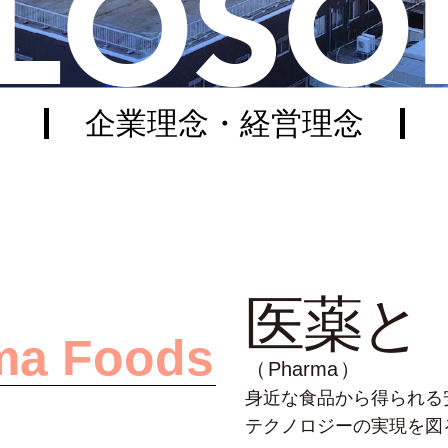
ILOSO
企業理念・経営理念
医薬
と
ma Foods
（Pharma）
身近な食品から得られる
テクノロジーの実現を図