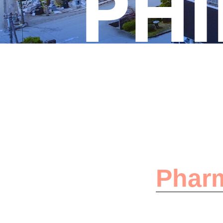
PH
Phar